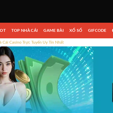
LOT
TOP NHÀ CÁI
GAME BÀI
XỐ SỐ
GIFCODE
à Cái Casino Trực Tuyến Uy Tín Nhất