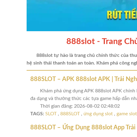
888slot - Trang Ch
888slot tự hào là trang chủ chính thức của thư
hệ sinh thái thanh toán an toàn. Khám phá công ng
888SLOT – APK 888slot APK | Trải Ng
Khám phá ứng dụng APK 888slot APK chính hã
đa dạng và thưởng thức các tựa game hấp dẫn nh
Thời gian đăng: 2026-08-02 02:48:02
TAGS:
SLOT
,
888SLOT
,
ứng dụng slot
,
game slot
888SLOT – Ứng Dụng 888slot App Trải