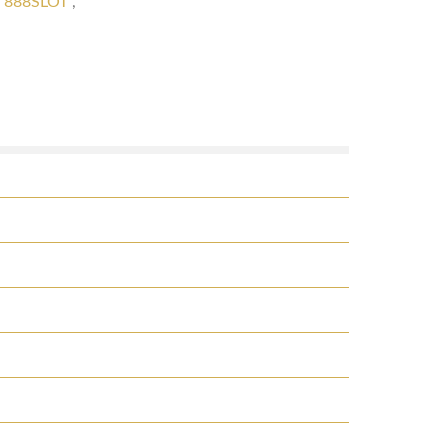
p 888SLOT
,