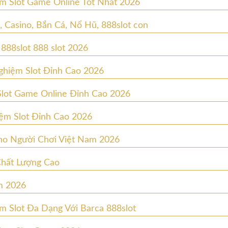
m Slot Game Online Tốt Nhất 2026
 Casino, Bắn Cá, Nổ Hũ, 888slot con
888slot 888 slot 2026
ghiệm Slot Đỉnh Cao 2026
Slot Game Online Đỉnh Cao 2026
ệm Slot Đỉnh Cao 2026
ho Người Chơi Việt Nam 2026
Chất Lượng Cao
m 2026
m Slot Đa Dạng Với Barca 888slot