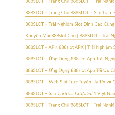
888SLOT – Trang Chủ 888SLOT – Trải Nghiệ
888SLOT – Trang Chủ 888SLOT – Slot Game,
888SLOT – Trải Nghiệm Slot Đỉnh Cao Cùng 
Khuyến Mãi 888slot Con | 888SLOT - Trải N
888SLOT – APK 888slot APK | Trải Nghiệm 
888SLOT – Ứng Dụng 888slot App Trải Nghi
888SLOT – Ứng Dụng 888slot App Tối Ưu C
888SLOT – Web Slot Trực Tuyến Uy Tín và 
888SLOT – Sân Chơi Cá Cược Số 1 Việt Na
888SLOT – Trang Chủ 888SLOT – Trải Nghiệ