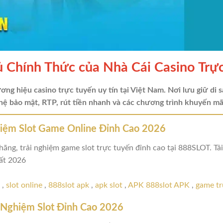
ủ Chính Thức của Nhà Cái Casino Trự
ơng hiệu casino trực tuyến uy tín tại Việt Nam. Nơi lưu giữ di s
hệ bảo mật, RTP, rút tiền nhanh và các chương trình khuyến mã
hiệm Slot Game Online Đỉnh Cao 2026
ng, trải nghiệm game slot trực tuyến đỉnh cao tại 888SLOT. T
ất 2026
,
slot online
,
888slot apk
,
apk slot
,
APK 888slot APK
,
game tr
 Nghiệm Slot Đỉnh Cao 2026