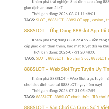
Khám phá trải nghiệm Slot đỉnh cao cùng 888
giao dịch an toàn 24/7.
Thời gian đăng: 2026-08-01 11:48:01
TAGS:
SLOT
,
888SLOT
,
888SLOT app
,
casino
,
t
888SLOT – Ứng Dụng 888slot App Tối
Khám phá ứng dụng 888slot App – nền tảng sl
cấp giao diện thân thiện, bảo mật tuyệt đối và kh
Thời gian đăng: 2026-07-31 20:48:00
TAGS:
SLOT
,
888SLOT
,
Trò chơi Slot
,
888SLOT 
888SLOT – Web Slot Trực Tuyến Uy Tí
Khám phá 888SLOT – Web Slot trực tuyến hàng
chơi slot đỉnh cao tại 888SLOT ngay hôm nay!
Thời gian đăng: 2026-07-31 05:47:59
TAGS:
888SLOT
,
888SLOT chính thức
,
Trò chơi 
888SLOT – Sân Chơi Cá Cược Số 1 Vi