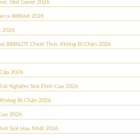
ine, Slot Game 2026
arca 888slot 2026
n 2026
ủ 888SLOT Chính Thức Không Bị Chặn 2026
 Cấp 2026
Trải Nghiệm Slot Đỉnh Cao 2026
c Không Bị Chặn 2026
 Cao 2026
hơi Slot Hay Nhất 2026