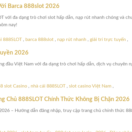
Với Barca 888slot 2026
OT với đa dạng trò chơi slot hấp dẫn, nạp rút nhanh chóng và c
hôm nay!
i 888SLOT
,
barca 888slot
,
nạp rút nhanh
,
giải trí trực tuyến
,
Quyền 2026
 đầu Việt Nam với đa dạng trò chơi hấp dẫn, dịch vụ chuyên ngh
8 slot Casino
,
nhà cái 888SLOT
,
slot casino Việt Nam
,
g Chủ 888SLOT Chính Thức Không Bị Chặn 2026
 2026 – Hướng dẫn đăng nhập, truy cập trang chủ chính thức 88