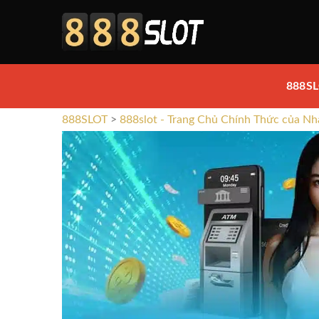
888S
888SLOT
>
888slot - Trang Chủ Chính Thức của Nh