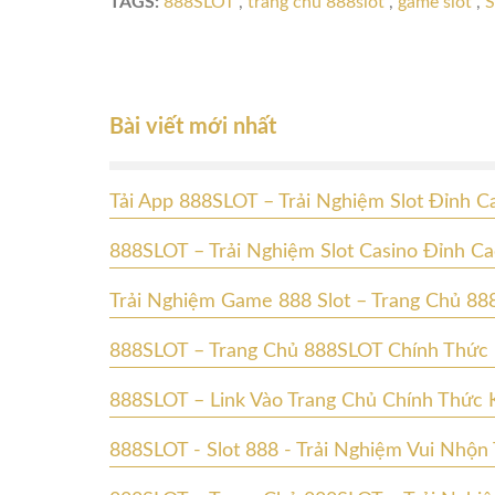
TAGS:
888SLOT
,
trang chủ 888slot
,
game slot
,
S
Bài viết mới nhất
Tải App 888SLOT – Trải Nghiệm Slot Đỉnh C
888SLOT – Trải Nghiệm Slot Casino Đỉnh Cao
Trải Nghiệm Game 888 Slot – Trang Chủ 8
888SLOT – Trang Chủ 888SLOT Chính Thức
888SLOT – Link Vào Trang Chủ Chính Thức Kh
888SLOT - Slot 888 - Trải Nghiệm Vui Nhộn