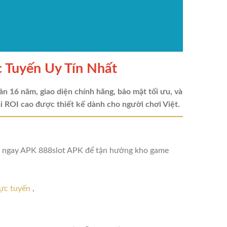
c Tuyến Uy Tín Nhất
ản 16 năm, giao diện chính hãng, bảo mật tối ưu, và
i ROI cao được thiết kế dành cho người chơi Việt.
ải ngay APK 888slot APK để tận hưởng kho game
ực tuyến
,