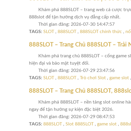
Khám phá 888SLOT – trang web cá cược trực tu
888slot để tận hưởng dịch vụ đẳng cấp nhất.
Thời gian đăng: 2026-07-30 14:47:57
TAGS:
SLOT
,
888SLOT
,
888SLOT chính thức
,
nổ
888SLOT – Trang Chủ 888SLOT – Trải N
Khám phá trang chủ 888SLOT – cổng game slot 
hiện đại và bảo mật tuyệt đối.
Thời gian đăng: 2026-07-29 23:47:56
TAGS:
SLOT
,
888SLOT
,
Trò chơi Slot
,
game slot
888SLOT – Trang Chủ 888SLOT, 888slo
Khám phá 888SLOT – nền tảng slot online hàn
ngay để tận hưởng sự kiện đặc biệt 2026.
Thời gian đăng: 2026-07-29 08:47:53
TAGS:
888SLOT
,
Slot 888SLOT
,
game slot
,
888sl